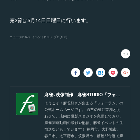
第2節は5月14日日曜日に行います。
ニュース
(
167
)
イベント
(
138
)
プロ
(
106
)
麻雀×映像制作 麻雀STUDIO「フォーラム」福岡
ようこそ！麻雀好きが集まる「フォーラム」の
公式ホームページです。 通常の雀荘業務とあ
わせて、店内に撮影スタジオを完備しており、
麻雀関連動画の撮影や配信、麻雀イベントの生
放送などもしています！ 福岡市、大野城市、
春日市、太宰府市、筑紫野市、糟屋郡付近で麻