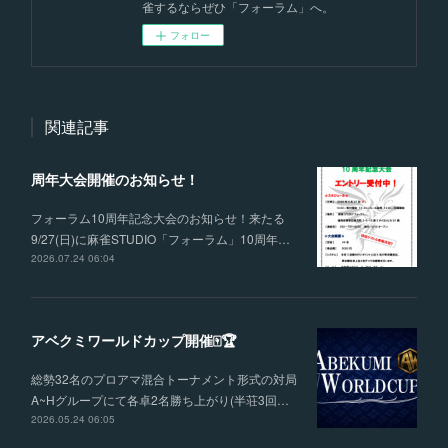
雀するならぜひ「フォーラム」へ。
フォロー
関連記事
周年大会開催のお知らせ！
フォーラム10周年記念大会のお知らせ！来たる
9/27(日)に麻雀STUDIO「フォーラム」10周年…
2026.07.24 06:04
アベクミワールドカップ開催🀄🏆
総勢32名のプロアマ混合トーナメント形式の対局
A~Hグループにて各卓2名勝ち上がり(半荘3回…
2026.05.24 06:05