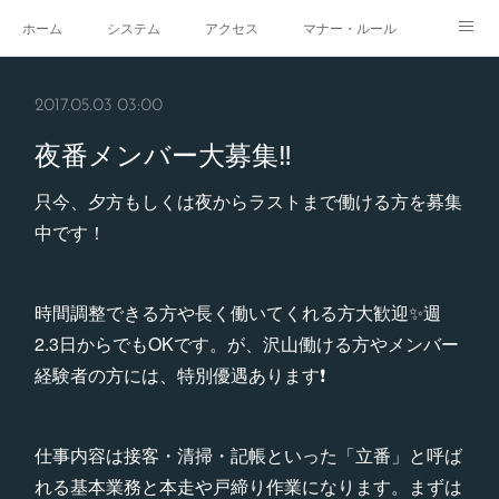
ホーム
システム
アクセス
マナー・ルール
スタジオ
求人
イベント
ギャラリー
2017.05.03 03:00
夜番メンバー大募集‼️
只今、夕方もしくは夜からラストまで働ける方を募集
中です！
時間調整できる方や長く働いてくれる方大歓迎✨週
2.3日からでもOKです。が、沢山働ける方やメンバー
経験者の方には、特別優遇あります❗️
仕事内容は接客・清掃・記帳といった「立番」と呼ば
れる基本業務と本走や戸締り作業になります。まずは