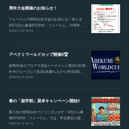
周年大会開催のお知らせ！
フォーラム10周年記念大会のお知らせ！来たる
9/27(日)に麻雀STUDIO「フォーラム」10周年…
2026.07.24 06:04
アベクミワールドカップ開催🀄🏆
総勢32名のプロアマ混合トーナメント形式の対局
A~Hグループにて各卓2名勝ち上がり(半荘3回…
2026.05.24 06:05
春の「超学割」貸卓キャンペーン開始‼
新入生の皆様おめでとうございます！4月から麻
雀STUDIO「フォーラム」では、学生限定の貸…
2026.04.12 06:10