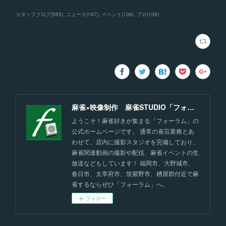
スタッフブログ
(
565
)
ニュース
(
167
)
イベント
(
138
)
プロ
(
106
)
麻雀×映像制作 麻雀STUDIO「フォーラム」福岡
ようこそ！麻雀好きが集まる「フォーラム」の
公式ホームページです。 通常の雀荘業務とあ
わせて、店内に撮影スタジオを完備しており、
麻雀関連動画の撮影や配信、麻雀イベントの生
放送などもしています！ 福岡市、大野城市、
春日市、太宰府市、筑紫野市、糟屋郡付近で麻
雀するならぜひ「フォーラム」へ。
フォロー