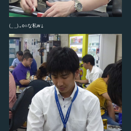
(_ _).｡o○な私w↓