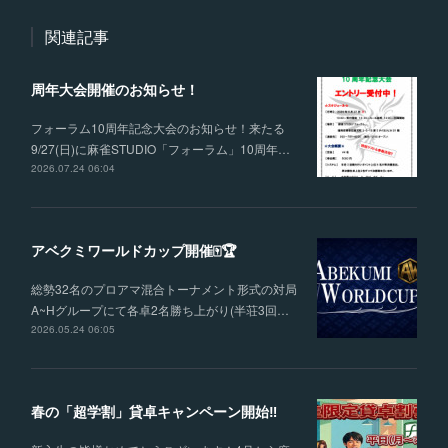
関連記事
周年大会開催のお知らせ！
フォーラム10周年記念大会のお知らせ！来たる
9/27(日)に麻雀STUDIO「フォーラム」10周年…
2026.07.24 06:04
アベクミワールドカップ開催🀄🏆
総勢32名のプロアマ混合トーナメント形式の対局
A~Hグループにて各卓2名勝ち上がり(半荘3回…
2026.05.24 06:05
春の「超学割」貸卓キャンペーン開始‼