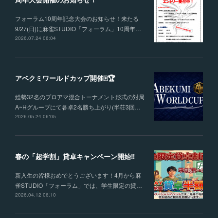
フォーラム10周年記念大会のお知らせ！来たる
9/27(日)に麻雀STUDIO「フォーラム」10周年…
2026.07.24 06:04
アベクミワールドカップ開催🀄🏆
総勢32名のプロアマ混合トーナメント形式の対局
A~Hグループにて各卓2名勝ち上がり(半荘3回…
2026.05.24 06:05
春の「超学割」貸卓キャンペーン開始‼
新入生の皆様おめでとうございます！4月から麻
雀STUDIO「フォーラム」では、学生限定の貸…
2026.04.12 06:10