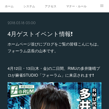
ホーム
システム
アクセス
マナー・ルール
スタジオ
求人
イベント
ギャラリー
2018.03.18 03:00
4月ゲストイベント情報❗️
ホームページ並びにブログをご覧の皆様こんにちは。
フォーラム店長の山本です。
4月12日・13日(木・金)の二日間、RMUの多井隆晴プ
ロが麻雀STUDIO「フォーラム」に来店されます❗️