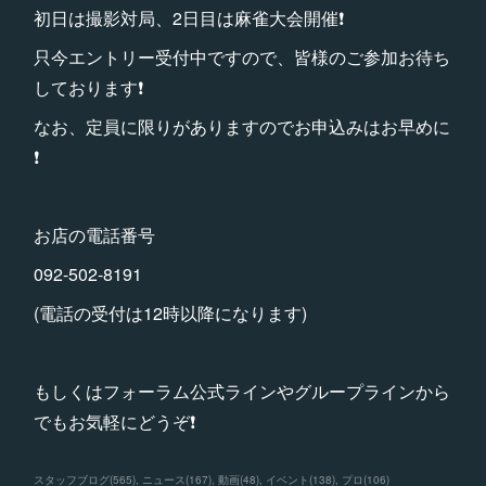
初日は撮影対局、2日目は麻雀大会開催❗️
只今エントリー受付中ですので、皆様のご参加お待ち
しております❗️
なお、定員に限りがありますのでお申込みはお早めに
❗️
お店の電話番号
092-502-8191
(電話の受付は12時以降になります)
もしくはフォーラム公式ラインやグループラインから
でもお気軽にどうぞ❗️
スタッフブログ
(
565
)
ニュース
(
167
)
動画
(
48
)
イベント
(
138
)
プロ
(
106
)