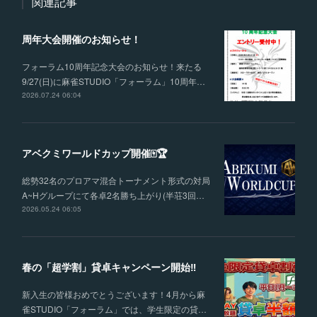
関連記事
周年大会開催のお知らせ！
フォーラム10周年記念大会のお知らせ！来たる
9/27(日)に麻雀STUDIO「フォーラム」10周年…
2026.07.24 06:04
アベクミワールドカップ開催🀄🏆
総勢32名のプロアマ混合トーナメント形式の対局
A~Hグループにて各卓2名勝ち上がり(半荘3回…
2026.05.24 06:05
春の「超学割」貸卓キャンペーン開始‼
新入生の皆様おめでとうございます！4月から麻
雀STUDIO「フォーラム」では、学生限定の貸…