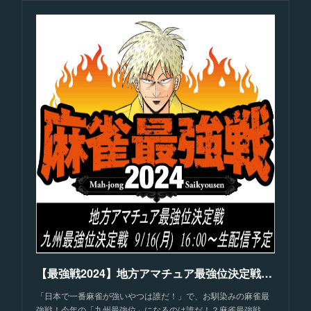
【最強戦2024】地方アマチュア最強位決定戦【九州】
「日本で一番麻雀が強いやつは誰だ！」で、お馴染みの麻雀最
強戦！今年の「九州最強位」になるのは誰だ！？麻雀最強戦…