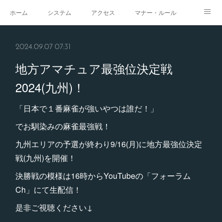
ホーム
システム
アクセス
マナー・ルール
スタジオ
求人
イベント
ギャラリー
2024.09.07 07:31
地方アマチュア最強位決定戦
2024(九州)！
「日本で１番麻雀が強いやつは誰だ！」
でお馴染みの麻雀最強戦！
九州エリアの予選が終わり9/16(月)に地方最強位決定
戦(九州)を開催！
決勝戦の模様は16時からYouTubeの「フォーラム
Ch」にて生配信！
是非ご視聴ください↓