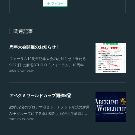
フォロー
関連記事
周年大会開催のお知らせ！
フォーラム10周年記念大会のお知らせ！来たる
9/27(日)に麻雀STUDIO「フォーラム」10周年…
2026.07.24 06:04
アベクミワールドカップ開催🀄🏆
総勢32名のプロアマ混合トーナメント形式の対局
A~Hグループにて各卓2名勝ち上がり(半荘3回…
2026.05.24 06:05