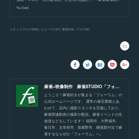
YouTube
スタッフブログ
(
565
)
ニュース
(
167
)
動画
(
48
)
プロ
(
106
)
麻雀×映像制作 麻雀STUDIO「フォーラム」福岡
ようこそ！麻雀好きが集まる「フォーラム」の
公式ホームページです。 通常の雀荘業務とあ
わせて、店内に撮影スタジオを完備しており、
麻雀関連動画の撮影や配信、麻雀イベントの生
放送などもしています！ 福岡市、大野城市、
春日市、太宰府市、筑紫野市、糟屋郡付近で麻
雀するならぜひ「フォーラム」へ。