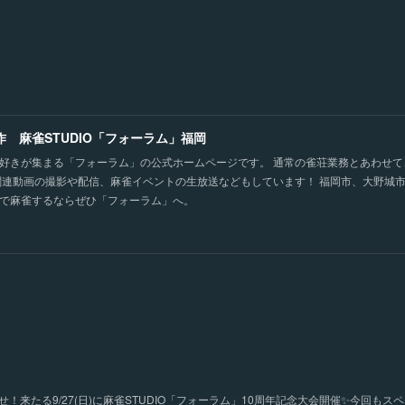
作 麻雀STUDIO「フォーラム」福岡
好きが集まる「フォーラム」の公式ホームページです。 通常の雀荘業務とあわせ
関連動画の撮影や配信、麻雀イベントの生放送などもしています！ 福岡市、大野城
で麻雀するならぜひ「フォーラム」へ。
！来たる9/27(日)に麻雀STUDIO「フォーラム」10周年記念大会開催✨今回もス