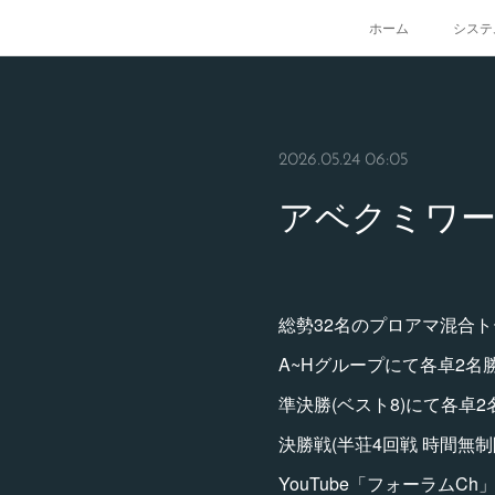
ホーム
システ
2026.05.24 06:05
アベクミワー
総勢32名のプロアマ混合
A~Hグループにて各卓2名勝
準決勝(ベスト8)にて各卓
決勝戦(半荘4回戦 時間無
YouTube「フォーラムCh