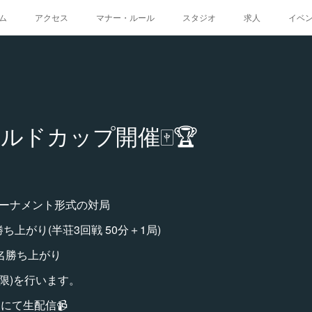
ム
アクセス
マナー・ルール
スタジオ
求人
イベ
ルドカップ開催🀄🏆
トーナメント形式の対局
ち上がり(半荘3回戦 50分＋1局)
2名勝ち上がり
制限)を行います。
」にて生配信📹