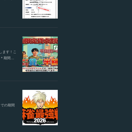
します！こ
す＊期間…
までの期間