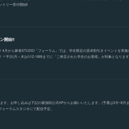
トリー受付開始❗️
ン開始‼
4月から麻雀STUDIO「フォーラム」では、学生限定の貸卓割引きイベントを実施
＊平日(月～木))の12-18時までに「ご来店された学生のお客様」が対象となりま
！
ります。お申し込みは下記の最強戦公式HPからお願いいたします。(予選は3月~8月
をフォーラムスタジオにて配信予定。