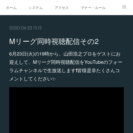
ホーム
システム
アクセス
マナー・ルール
スタジオ
求人
イベント
ギャラリー
2020.06.22 13:15
Mリーグ同時視聴配信その2
6月23日(火)の19時から、山田浩之プロをゲストにお
迎えして、Mリーグ同時視聴配信をYouTubeのフォー
ラムチャンネルで生放送します❗️皆様是非たくさんコ
メントしてください✨