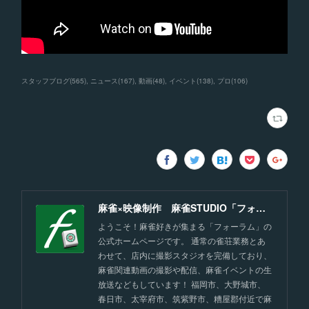
スタッフブログ
(
565
)
ニュース
(
167
)
動画
(
48
)
イベント
(
138
)
プロ
(
106
)
麻雀×映像制作 麻雀STUDIO「フォーラム」福岡
ようこそ！麻雀好きが集まる「フォーラム」の
公式ホームページです。 通常の雀荘業務とあ
わせて、店内に撮影スタジオを完備しており、
麻雀関連動画の撮影や配信、麻雀イベントの生
放送などもしています！ 福岡市、大野城市、
春日市、太宰府市、筑紫野市、糟屋郡付近で麻