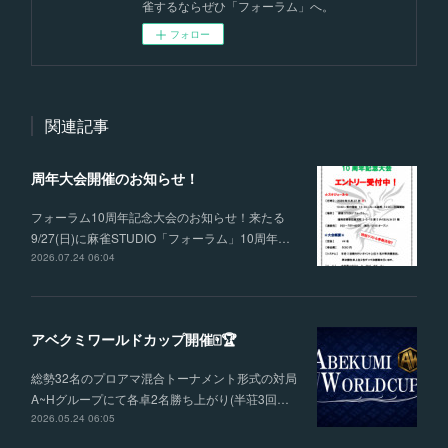
雀するならぜひ「フォーラム」へ。
フォロー
関連記事
周年大会開催のお知らせ！
フォーラム10周年記念大会のお知らせ！来たる
9/27(日)に麻雀STUDIO「フォーラム」10周年…
2026.07.24 06:04
アベクミワールドカップ開催🀄🏆
総勢32名のプロアマ混合トーナメント形式の対局
A~Hグループにて各卓2名勝ち上がり(半荘3回…
2026.05.24 06:05